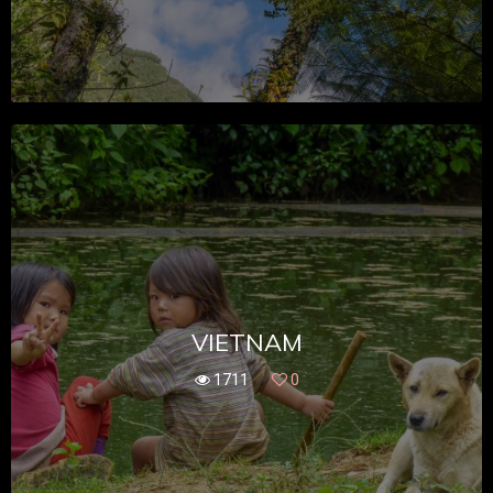
VIETNAM
1711
0