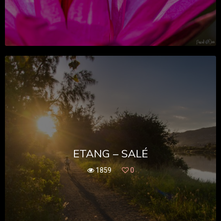
ETANG – SALÉ
1859
0