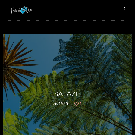
SALAZIE
1680
1